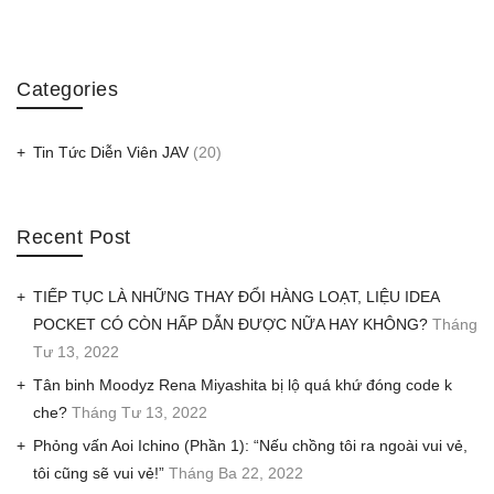
Categories
Tin Tức Diễn Viên JAV
(20)
Recent Post
TIẾP TỤC LÀ NHỮNG THAY ĐỔI HÀNG LOẠT, LIỆU IDEA
POCKET CÓ CÒN HẤP DẪN ĐƯỢC NỮA HAY KHÔNG?
Tháng
Tư 13, 2022
Tân binh Moodyz Rena Miyashita bị lộ quá khứ đóng code k
che?
Tháng Tư 13, 2022
Phỏng vấn Aoi Ichino (Phần 1): “Nếu chồng tôi ra ngoài vui vẻ,
tôi cũng sẽ vui vẻ!”
Tháng Ba 22, 2022