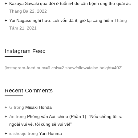
Kazuya Sawaki qua đời ở tuổi 54 do căn bệnh ung thư quái ác
Tháng Ba 22, 2022
Yui Nagase nghỉ hưu: Loli vốn đã ít, giờ lại càng hiếm
Tháng
Tám 21, 2021
Instagram Feed
[instagram-feed num=6 cols=2 showfollow=false height=402]
Recent Comments
G
trong
Misaki Honda
An
trong
Phỏng vấn Aoi Ichino (Phần 1): “Nếu chồng tôi ra
ngoài vui vẻ, tôi cũng sẽ vui vẻ!”
idishoeje
trong
Yuri Honma