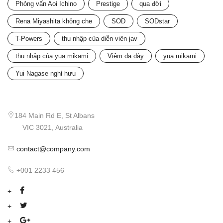
Phỏng vấn Aoi Ichino
Prestige
qua đời
Rena Miyashita không che
SOD
SODstar
T-Powers
thu nhập của diễn viên jav
thu nhập của yua mikami
Viêm dạ dày
yua mikami
Yui Nagase nghỉ hưu
184 Main Rd E, St Albans
VIC 3021, Australia
contact@company.com
+001 2233 456