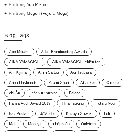
Phi
trong
Yua Mikami
Phi
trong
Meguri (Fujiura Megu)
Blog Tags
Abe Mikako
Adult Broadcasting Awards
AIKA YAMAGISHI
AIKA YAMAGISHI chiều fan
Airi Kijima
Amiri Saitou
Aoi Tsubasa
Arina Hashimoto
Atomi Shuri
Attacker
C-more
chị Ân
cách tự sướng
Faleno
Fanza Adult Award 2019
Hina Tsukino
Hotaru Nogi
IdeaPocket
JAV Idol
Kazuya Sawaki
Loli
Meh
Moodyz
nhập viện
Onlyfans