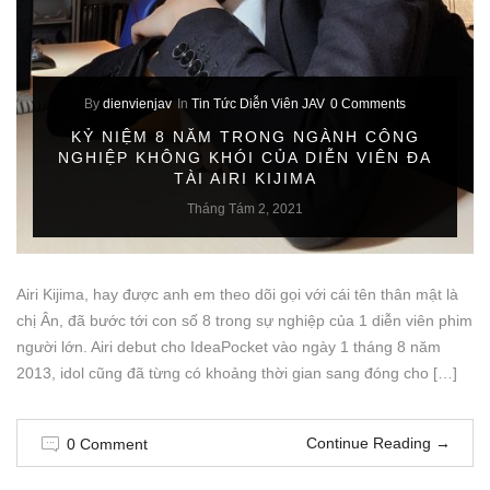
By
dienvienjav
In
Tin Tức Diễn Viên JAV
0 Comments
KỶ NIỆM 8 NĂM TRONG NGÀNH CÔNG
NGHIỆP KHÔNG KHÓI CỦA DIỄN VIÊN ĐA
TÀI AIRI KIJIMA
Tháng Tám 2, 2021
Airi Kijima, hay được anh em theo dõi gọi với cái tên thân mật là
chị Ân, đã bước tới con số 8 trong sự nghiệp của 1 diễn viên phim
người lớn. Airi debut cho IdeaPocket vào ngày 1 tháng 8 năm
2013, idol cũng đã từng có khoảng thời gian sang đóng cho […]
Continue Reading
→
0 Comment