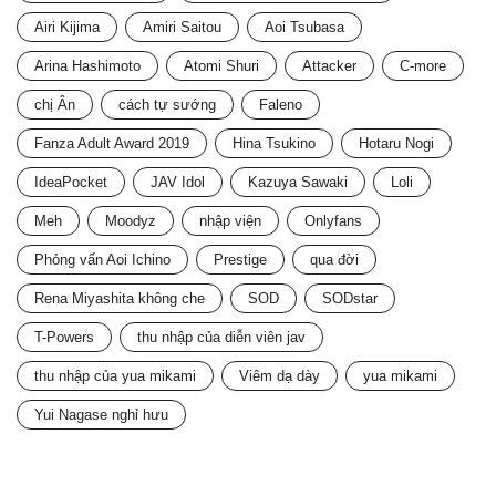
Airi Kijima
Amiri Saitou
Aoi Tsubasa
Arina Hashimoto
Atomi Shuri
Attacker
C-more
chị Ân
cách tự sướng
Faleno
Fanza Adult Award 2019
Hina Tsukino
Hotaru Nogi
IdeaPocket
JAV Idol
Kazuya Sawaki
Loli
Meh
Moodyz
nhập viện
Onlyfans
Phỏng vấn Aoi Ichino
Prestige
qua đời
Rena Miyashita không che
SOD
SODstar
T-Powers
thu nhập của diễn viên jav
thu nhập của yua mikami
Viêm dạ dày
yua mikami
Yui Nagase nghỉ hưu