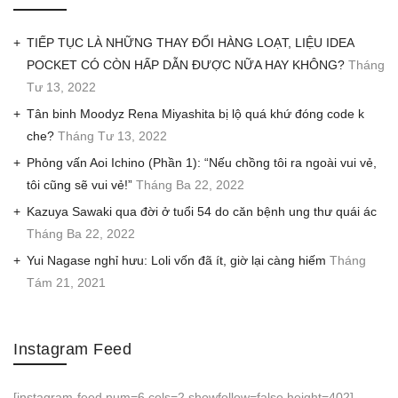
TIẾP TỤC LÀ NHỮNG THAY ĐỔI HÀNG LOẠT, LIỆU IDEA
POCKET CÓ CÒN HẤP DẪN ĐƯỢC NỮA HAY KHÔNG?
Tháng
Tư 13, 2022
Tân binh Moodyz Rena Miyashita bị lộ quá khứ đóng code k
che?
Tháng Tư 13, 2022
Phỏng vấn Aoi Ichino (Phần 1): “Nếu chồng tôi ra ngoài vui vẻ,
tôi cũng sẽ vui vẻ!”
Tháng Ba 22, 2022
Kazuya Sawaki qua đời ở tuổi 54 do căn bệnh ung thư quái ác
Tháng Ba 22, 2022
Yui Nagase nghỉ hưu: Loli vốn đã ít, giờ lại càng hiếm
Tháng
Tám 21, 2021
Instagram Feed
[instagram-feed num=6 cols=2 showfollow=false height=402]