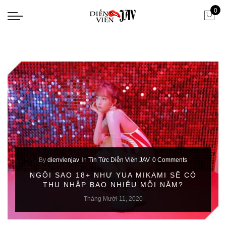
0
By
dienvienjav
In
Tin Tức Diễn Viên JAV
0 Comments
NGÔI SAO 18+ NHƯ YUA MIKAMI SẼ CÓ
THU NHẬP BAO NHIÊU MỖI NĂM?
Tháng Mười 11, 2020