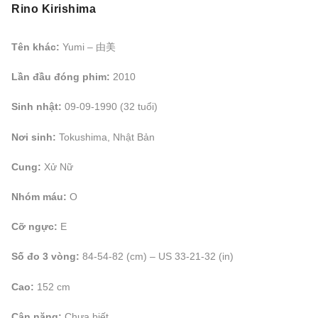
Rino Kirishima
Tên khác:
Yumi – 由美
Lần đầu đóng phim:
2010
Sinh nhật:
09-09-1990 (32 tuổi)
Nơi sinh:
Tokushima, Nhật Bản
Cung:
Xử Nữ
Nhóm máu:
O
Cỡ ngực:
E
Số đo 3 vòng:
84-54-82 (cm) – US 33-21-32 (in)
Cao:
152 cm
Cân nặng:
Chưa biết