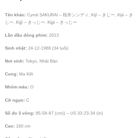
Tên khác:
Cyndi SAKURAI – 桜井シンディ, Kijî – きじー, Kijii – き
じー, Kijjî – きっじー, Kijjii – きっじー
Lần đầu đóng phim:
2013
Sinh nhật:
24-12-1988 (34 tuổi)
Nơi sinh:
Tokyo, Nhật Bản
Cung:
Ma Kết
Nhóm máu:
O
Cỡ ngực:
C
Số đo 3 vòng:
85-58-87 (cm)) – US 33-23-34 (in)
Cao:
160 cm